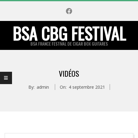
Skip
Facebook
to
content
BSA CBG FESTIVAL
BSA FRANCE FESTIVAL DE CIGAR BOX GUITARES
Primary
Navigation
VIDÉOS
Menu
By:
admin
On:
4 septembre 2021